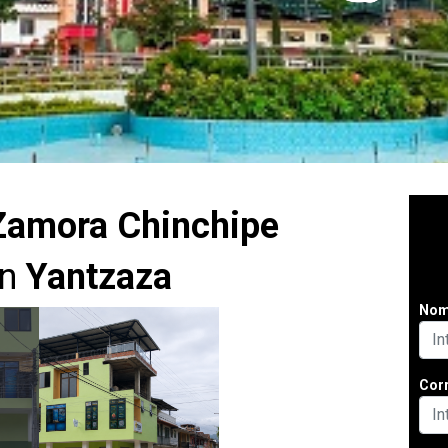
amora Chinchipe
ón
Yantzaza
Nomb
Corr