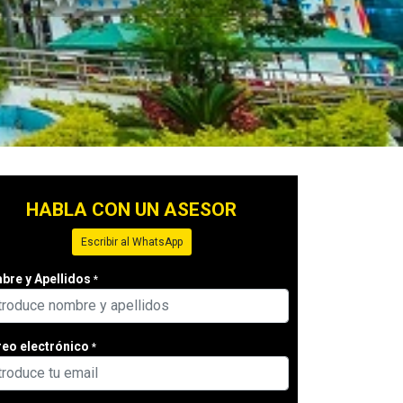
HABLA CON UN ASESOR
Escribir al WhatsApp
re y Apellidos
*
eo electrónico
*