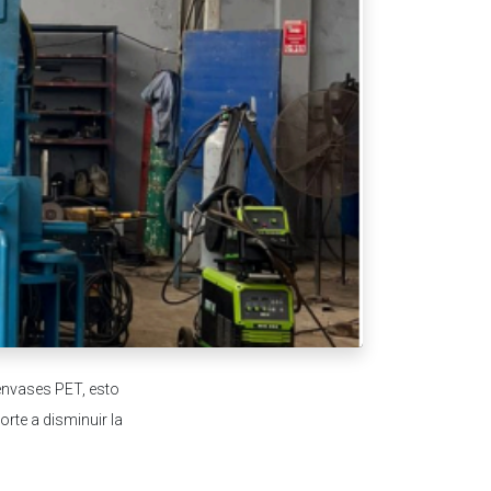
envases PET, esto
rte a disminuir la