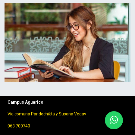
Campus Aguarico
Vía comuna Pandochikta y Susana Vegay
063 700740